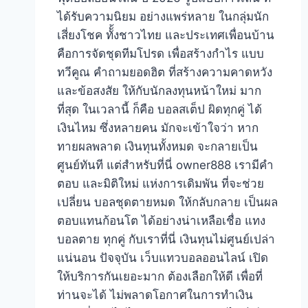
ได้รับความนิยม อย่างแพร่หลาย ในกลุ่มนัก
เสี่ยงโชค ทัั้งชาวไทย และประเทศเพื่อนบ้าน
คือการจัดชุดทีมโปรด เพื่อสร้างกำไร แบบ
ทวีคูณ คำถามยอดฮิต ที่สร้างความคาดหวัง
และข้อสงสัย ให้กับนักลงทุนหน้าใหม่ มาก
ที่สุด ในเวลานี้ ก็คือ บอลสเต็ป ผิดทุกคู่ ได้
เงินไหม ซึ่งหลายคน มักจะเข้าใจว่า หาก
ทายผลพลาด เงินทุนทั้งหมด จะกลายเป็น
ศูนย์ทันที แต่สำหรับที่นี่ owner888 เรามีคำ
ตอบ และมิติใหม่ แห่งการเดิมพัน ที่จะช่วย
เปลี่ยน บอลชุดตายหมด ให้กลับกลาย เป็นผล
ตอบแทนก้อนโต ได้อย่างน่าเหลือเชื่อ แทง
บอลตาย ทุกคู่ กับเราที่นี่ เงินทุนไม่ศูนย์เปล่า
แน่นอน ปัจจุบัน เว็บแทวบอลออนไลน์ เปิด
ให้บริการกันเยอะมาก ต้องเลือกให้ดี เพื่อที่
ท่านจะได้ ไม่พลาดโอกาศในการทำเงิน