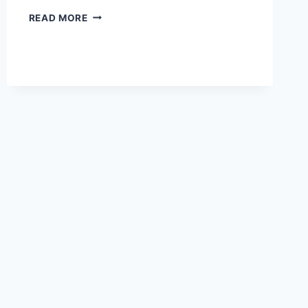
READ MORE