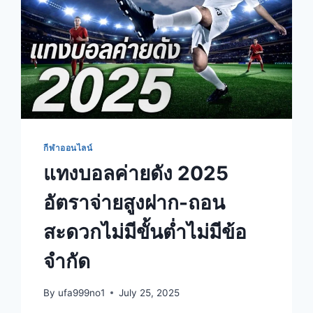
กีฬาออนไลน์
แทงบอลค่ายดัง 2025
อัตราจ่ายสูงฝาก-ถอน
สะดวกไม่มีขั้นต่ำไม่มีข้อ
จำกัด
By
ufa999no1
July 25, 2025