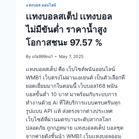
แทงบอล ออนไลน์
เเทงบอลสเต็ป เเทงบอล
ไม่มีขันต่ำ ราคาน้ำสูง
โอกาสชนะ 97.57 %
By
ufa999no1
May 7, 2025
เเทงบอลสเต็ป คือ เว็บไซต์พนันออนไลน์
WMB1 เว็บตรงไม่ผ่านเอเย่นต์ เป็นตัวเลือกที่
ยอดเยี่ยมมากในตอนนี้ เว็บบอล168 พนัน
บอลขั้นต่ำ 10 บาท มาพร้อมกับระบบการ
ทำงานด้วย Ai ที่ให้บริการเเบบครบครันทุก
รูปแบบ API เเท้ ส่งตรงจากต่างประเทศ
เว็บไซต์ที่ผ่านมตรบานระดับสากลโลก
ปลอดภัย ถูกกฏหมาย เเทงบอลสเต็ป บอลชุด
จากค่ายดังชั้นนำ WMB1 เว็บเเทงบอลออน