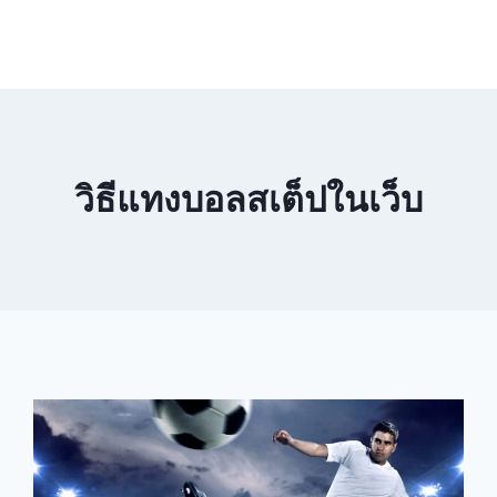
วิธีแทงบอลสเต็ปในเว็บ