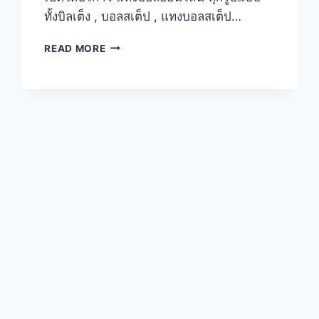
ทั้งบิลเต็ง , บอลสเต็ป , แทงบอลสเต็ป…
READ MORE