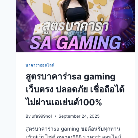
บาคาร่าออนไลน์
สูตรบาคาร่าsa gaming
เว็บตรง ปลอดภัย เชื่อถือได้
ไม่ผ่านเอเย่นต์100%
By
ufa999no1
September 24, 2025
สูตรบาคาร่าsa gaming ขอต้อนรับทุกท่าน
เข้าสู่เว็บไซต์ owner888 บาคาร่าออนไลน์