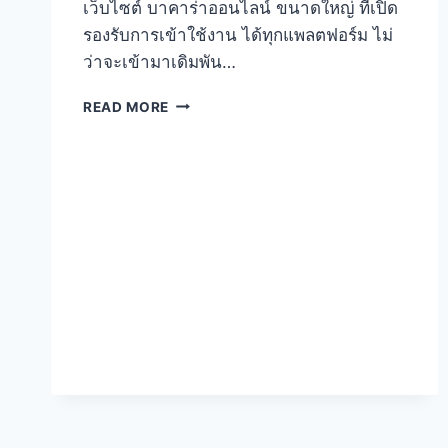
เว็บไซต์ บาคาร่าออนไลน์ ขนาดใหญ่ ที่เปิด
รองรับการเข้าใช้งาน ได้ทุกแพลตฟอร์ม ไม่
ว่าจะเข้ามาเดิมพัน…
READ MORE