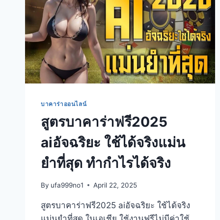
บาคาร่าออนไลน์
สูตรบาคาร่าฟรี2025
aiอัจฉริยะ ใช้ได้จริงแม่น
ยําที่สุด ทำกำไรได้จริง
By
ufa999no1
April 22, 2025
สูตรบาคาร่าฟรี2025 aiอัจฉริยะ ใช้ได้จริง
แม่นยําที่สุด ในเอเชีย ใช้งานฟรีไม่มีค่าใช้