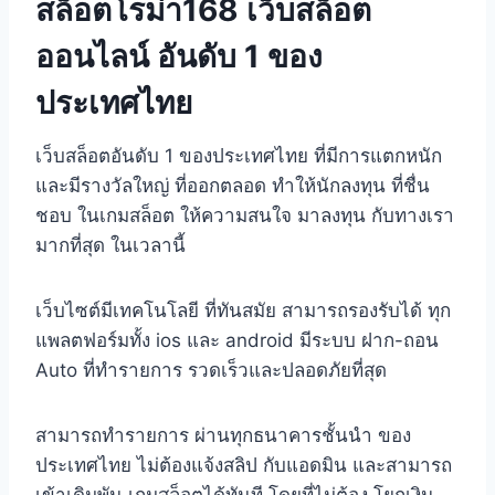
สล็อตโรม่า168 เว็บสล็อต
ออนไลน์ อันดับ 1 ของ
ประเทศไทย
เว็บสล็อตอันดับ 1 ของประเทศไทย ที่มีการแตกหนัก
และมีรางวัลใหญ่ ที่ออกตลอด ทำให้นักลงทุน ที่ชื่น
ชอบ ในเกมสล็อต ให้ความสนใจ มาลงทุน กับทางเรา
มากที่สุด ในเวลานี้
เว็บไซต์มีเทคโนโลยี ที่ทันสมัย สามารถรองรับได้ ทุก
แพลตฟอร์มทั้ง ios และ android มีระบบ ฝาก-ถอน
Auto ที่ทำรายการ รวดเร็วและปลอดภัยที่สุด
สามารถทำรายการ ผ่านทุกธนาคารชั้นนำ ของ
ประเทศไทย ไม่ต้องแจ้งสลิป กับแอดมิน และสามารถ