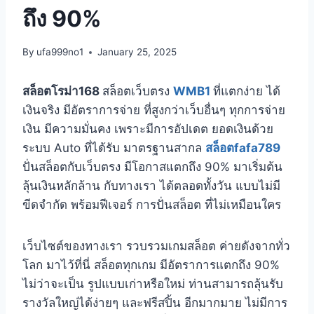
ถึง 90%
By
ufa999no1
January 25, 2025
สล็อตโรม่า168
สล็อตเว็บตรง
WMB1
ที่แตกง่าย ได้
เงินจริง มีอัตราการจ่าย ที่สูงกว่าเว็บอื่นๆ ทุกการจ่าย
เงิน มีความมั่นคง เพราะมีการอัปเดต ยอดเงินด้วย
ระบบ Auto ที่ได้รับ มาตรฐานสากล
สล็อตfafa789
ปั่นสล็อตกับเว็บตรง มีโอกาสแตกถึง 90% มาเริ่มต้น
ลุ้นเงินหลักล้าน กับทางเรา ได้ตลอดทั้งวัน แบบไม่มี
ขีดจำกัด พร้อมฟีเจอร์ การปั่นสล็อต ที่ไม่เหมือนใคร
เว็บไซต์ของทางเรา รวบรวมเกมสล็อต ค่ายดังจากทั่ว
โลก มาไว้ที่นี่ สล็อตทุกเกม มีอัตราการแตกถึง 90%
ไม่ว่าจะเป็น รูปแบบเก่าหรือใหม่ ท่านสามารถลุ้นรับ
รางวัลใหญ่ได้ง่ายๆ และฟรีสปิ้น อีกมากมาย ไม่มีการ