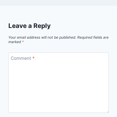
Leave a Reply
Your email address will not be published.
Required fields are
marked
*
Comment
*