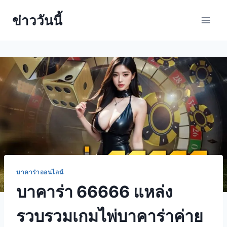
ข่าววันนี้
บาคาร่าออนไลน์
บาคาร่า 66666 แหล่ง
รวบรวมเกมไพ่บาคาร่าค่าย