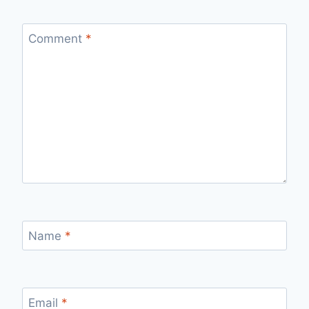
Comment
*
Name
*
Email
*