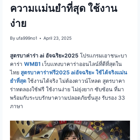
ความเเม่นยำที่สุด ใช้งาน
ง่าย
By
ufa999no1
April 23, 2025
สูตรบาค่าร่า ai อัจฉริยะ2025
โปรเเกรมเอาชนะบา
คาร่า
WMB1
เว็บเเทงบาคาร่าออนไลน์ที่ดีที่สุดใน
ไทย
สูตรบาคาร่าฟรี2025 aiอัจฉริยะ ใช้ได้จริงแม่น
ยําที่สุด
ใช้งานได้จริง ไม่ต้องดาวน์โหลด สูตรบาคา
ร่าทดลองใช้ฟรี ใช้งานง่าย ไม่ยุ่งยาก ซับซ้อน ที่มา
พร้อมกับระบบรักษาความปลอดภัยขั้นสูง รับรอง 33
ภาษา