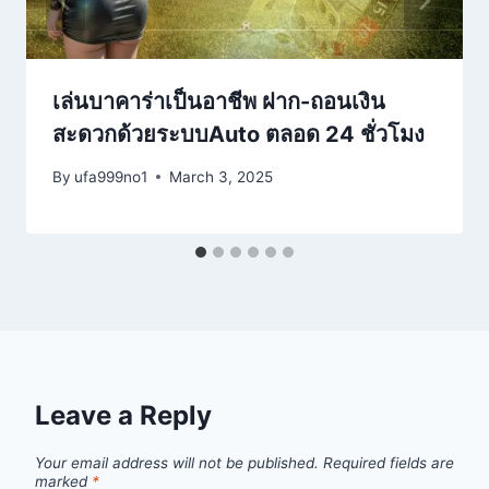
เล่นบาคาร่าเป็นอาชีพ ฝาก-ถอนเงิน
สะดวกด้วยระบบAuto ตลอด 24 ชั่วโมง
By
ufa999no1
March 3, 2025
Leave a Reply
Your email address will not be published.
Required fields are
marked
*