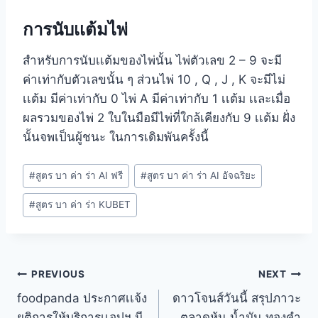
การนับเเต้มไพ่
สำหรับการนับเเต้มของไพ่นั้น ไพ่ตัวเลข 2 – 9 จะมี
ค่าเท่ากับตัวเลขนั้น ๆ ส่วนไพ่ 10 , Q , J , K จะมีไม่
เเต้ม มีค่าเท่ากับ 0 ไพ่ A มีค่าเท่ากับ 1 เเต้ม เเละเมื่อ
ผลรวมของไพ่ 2 ใบในมือมีไพ่ที่ใกล้เคียงกับ 9 เเต้ม ฝั่ง
นั้นจพเป็นผู้ชนะ ในการเดิมพันครั้งนี้
#
สูตร บา ค่า ร่า AI ฟรี
#
สูตร บา ค่า ร่า AI อัจฉริยะ
#
สูตร บา ค่า ร่า KUBET
PREVIOUS
NEXT
foodpanda ประกาศเเจ้ง
ดาวโจนส์วันนี้ สรุปภาวะ
ยุติการให้บริการเเอปฯ มี
ตลาดหุ้น น้ำมัน ทองคำ