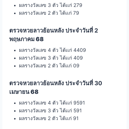
ผลรางวัลเลข 3 ตัว ได้เเก่ 279
ผลรางวัลเลข 2 ตัว ได้เเก่ 79
ตรวจหวยลาวย้อนหลัง ประจำวันที่ 2
พฤษภาคม 68
ผลรางวัลเลข 4 ตัว ได้เเก่ 4409
ผลรางวัลเลข 3 ตัว ได้เเก่ 409
ผลรางวัลเลข 2 ตัว ได้เเก่ 09
ตรวจหวยลาวย้อนหลัง ประจำวันที่ 30
เมษายน
68
ผลรางวัลเลข 4 ตัว ได้เเก่ 9591
ผลรางวัลเลข 3 ตัว ได้เเก่ 591
ผลรางวัลเลข 2 ตัว ได้เเก่ 91