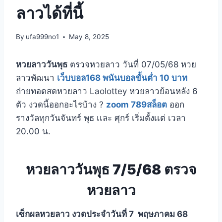
ลาวได้ที่นี้
By
ufa999no1
May 8, 2025
หวยลาววันพุธ
ตรวจหวยลาว วันที่ 07/05/68 หวย
ลาวพัฒนา
เว็บบอล168 พนันบอลขั้นต่ำ 10 บาท
ถ่ายทอดสดหวยลาว Laolottey หวยลาวย้อนหลัง 6
ตัว งวดนี้ออกอะไรบ้าง ?
zoom 789สล็อต
ออก
รางวัลทุกวันจันทร์ พุธ เเละ ศุกร์ เริ่มตั้งเเต่ เวลา
20.00 น.
หวยลาววันพุธ 7/5/68 ตรวจ
หวยลาว
เซ็กผลหวยลาว งวดประจำวันที่ 7 พฤษภาคม 68