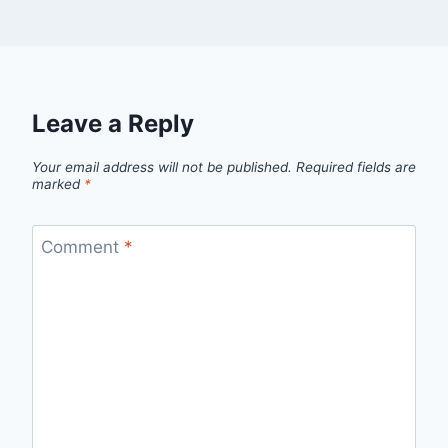
Leave a Reply
Your email address will not be published.
Required fields are
marked
*
Comment
*