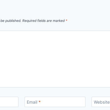
 be published.
Required fields are marked
*
Email
*
Website