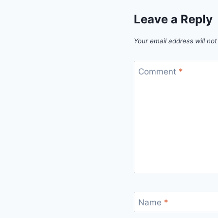
Leave a Reply
Your email address will not
Comment
*
Name
*