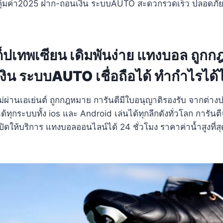
าย คุ้มค่า2025 ฝาก-ถอนเงิน ระบบAUTO สะดวกรวดเร็ว ปลอดภ
ปเทพเซียน เดิมพันง่าย แทงบอล ถูก
ิน ระบบAUTO เชื่อถือได้ ทำกำไรได้ไม
ผ่านเอเย่นต์ ถูกกฎหมาย การันตีมีใบอนุญาติรองรับ จากต่างป
ด้ทุกระบบทั้ง ios และ Android เล่นได้ทุกลีกดังทั่วโลก การันต
ปิดให้บริการ แทงบอลออนไลน์ได้ 24 ชั่วโมง ราคาค่าน้ำสูงที่