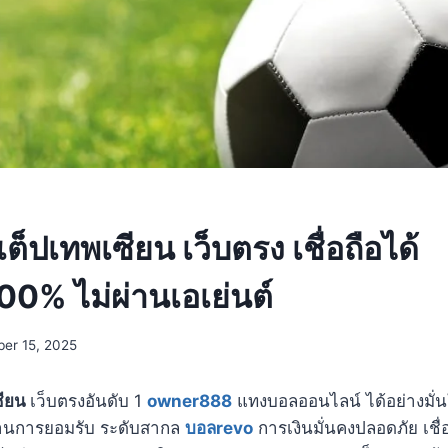
็ปเทพเซียน เว็บตรง เชื่อถือได้
0% ไม่ผ่านเอเย่นต์
ber 15, 2025
ซียน
เว็บตรงอันดับ 1
owner888
แทงบอลออนไลน์ ได้อย่างมั่นใจ
านการยอมรับ ระดับสากล
บอลrevo
การเงินมั่นคงปลอดภัย เชื่