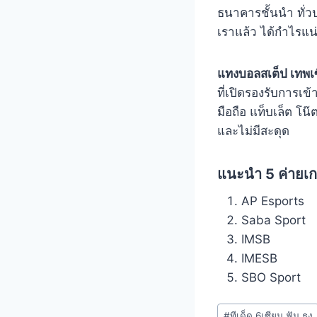
ธนาคารชั้นนำ ทั่ว
เราแล้ว ได้กำไรแ
แทงบอลสเต็ป เทพเ
ที่เปิดรองรับการเ
มือถือ แท็บเล็ต โน๊
และไม่มีสะดุด
แนะนำ 5 ค่ายเก
AP Esports
Saba Sport
IMSB
IMESB
SBO Sport
#
ทีเด็ด 6เซียน ฟัน ธง