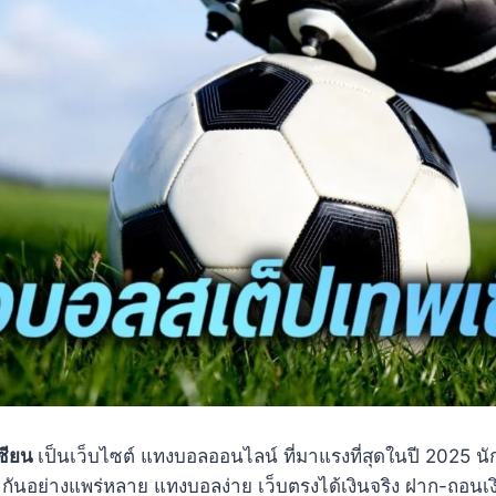
ซียน
เป็นเว็บไซต์ แทงบอลออนไลน์ ที่มาแรงที่สุดในปี 2025 น
 กันอย่างแพร่หลาย แทงบอลง่าย เว็บตรงได้เงินจริง ฝาก-ถอนเงิ