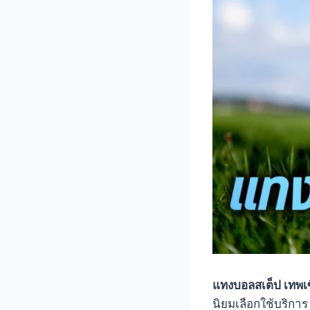
แทงบอลสเต็ป เทพเ
นิยมเลือกใช้บริการ