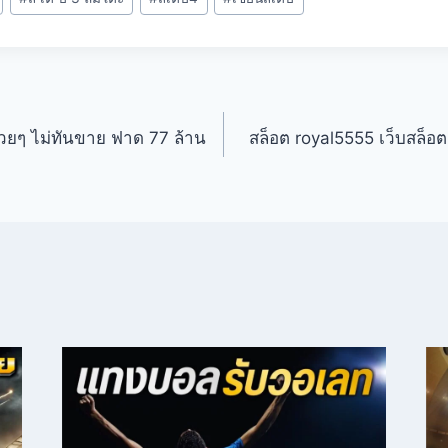
่งสวยๆ ไม่ทันขาย ฟาด 77 ล้าน
สล็อต royal5555 เว็บสล็อต